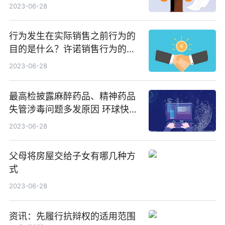
时讯
2023-06-28
行为发生在实际销售之前行为的
目的是什么？许诺销售行为的特
征有哪些？ 焦点热议
2023-06-28
最高检披露麻醉药品、精神药品
失管涉毒问题多发原因 环球快资
讯
2023-06-28
父母将房屋交给子女有哪几种方
式
2023-06-28
资讯：先履行抗辩权的适用范围