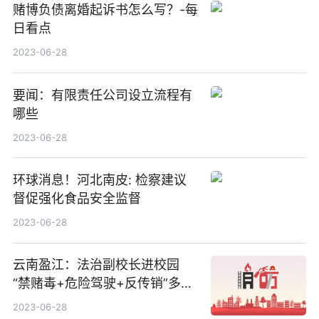
赌博负债离婚起诉书怎么写？-每
日看点
2023-06-28
要闻：有限责任公司设立流程有
哪些
2023-06-28
环球消息！河北南皮: 检察建议
督促强化食品安全监督
2023-06-28
云南盈江：法治副校长进校园
“禁赌毒+危险驾驶+反传销”多角
度普及法律知识
2023-06-28