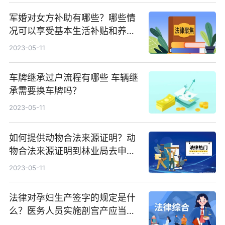
军婚对女方补助有哪些？哪些情
况可以享受基本生活补贴和养老
和医疗保险个人账户补贴待遇？
2023-05-11
车牌继承过户流程有哪些 车辆继
承需要换车牌吗？
2023-05-11
如何提供动物合法来源证明？动
物合法来源证明到林业局去申请
吗？
2023-05-11
法律对孕妇生产签字的规定是什
么？医务人员实施剖宫产应当首
先征得孕妇本人意见吗？