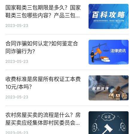
国家鞋类三包期限是多久？国家
鞋类三包哪些内容？产品三包期
限是多少天？
2023-05-23
合同诈骗如何认定?如何鉴定合
同诈骗行为?
2023-05-23
收费标准是房屋所有权证工本费
10元/本吗？
2023-05-23
农村房屋买卖的流程是什么？房
屋买卖应经集体即村民委员会书
面同意吗？
2023-05-23