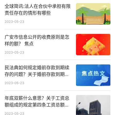
全球简讯:法人在合伙中承担有限
责任存在的情形有哪些
2023-05-23
广安市信息公开的收费原则是怎
样的额？ 焦点
2023-05-23
民法典如何规定婚前存款到期续
存的问题？关于婚前存款到期后
续存还是个人财产吗？
2023-05-23
年底双薪什么意思？关于工资总
额组成的规定第四条工资总额由
哪六个部分组成？
2023-05-23