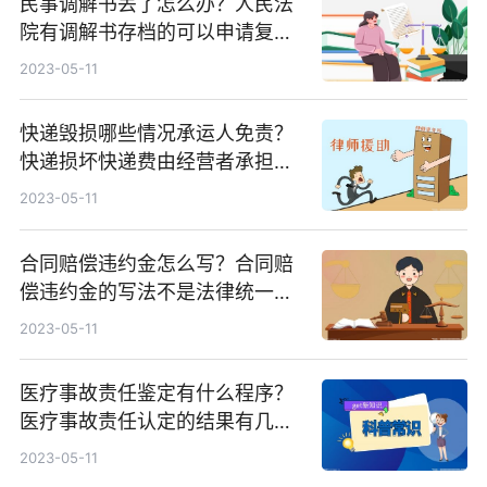
民事调解书丢了怎么办？人民法
院有调解书存档的可以申请复印
一份吗？
2023-05-11
快递毁损哪些情况承运人免责？
快递损坏快递费由经营者承担
吗？
2023-05-11
合同赔偿违约金怎么写？合同赔
偿违约金的写法不是法律统一规
定的吗？
2023-05-11
医疗事故责任鉴定有什么程序？
医疗事故责任认定的结果有几种
类型？
2023-05-11